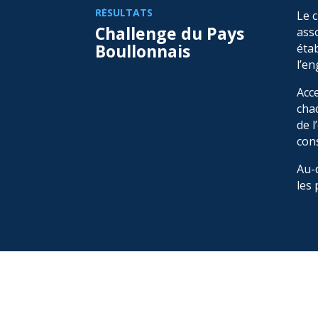
RÉSULTATS
Le 
Challenge du Pays
ass
Boullonnais
étab
l’e
Acc
cha
de 
con
Au-d
les 