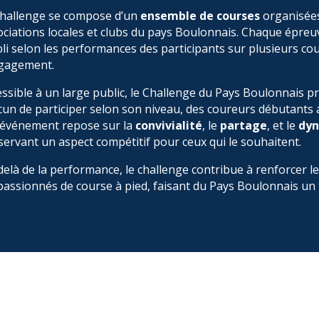
challenge se compose d’un
ensemble de courses
organisées
ociations locales et clubs du pays Boulonnais. Chaque épr
li selon les performances des participants sur plusieurs cour
ngagement.
essible à un large public, le Challenge du Pays Boulonnais 
cun de participer selon son niveau, des coureurs débutants a
l’événement repose sur la
convivialité
, le
partage
, et le
dyn
servant un aspect compétitif pour ceux qui le souhaitent.
elà de la performance, le challenge contribue à renforcer les
passionnés de course à pied, faisant du Pays Boulonnais un t